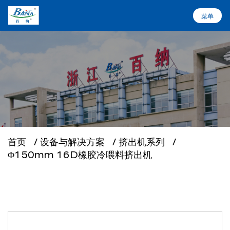
菜单
菜单
首页
设备与解决方案
关于百纳
首页
/
设备与解决方案
/
挤出机系列
/
Φ150mm 16D橡胶冷喂料挤出机
行业应用
服务支持
新闻