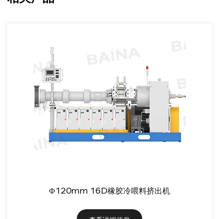
Ф120mm 16D橡胶冷喂料挤出机