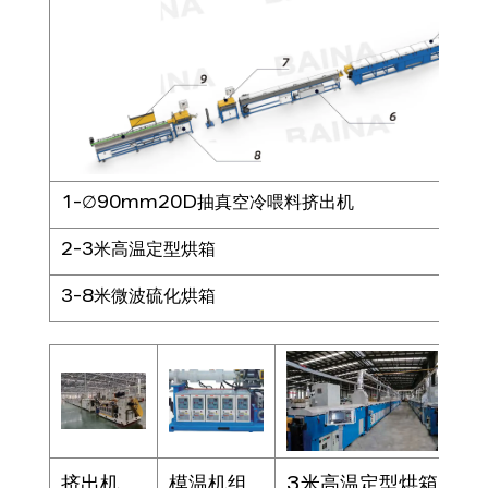
1-∅90mm20D抽真空冷喂料挤出机
4
2-3米高温定型烘箱
5
3-8米微波硫化烘箱
6
挤出机
模温机组
3米高温定型烘箱
硫