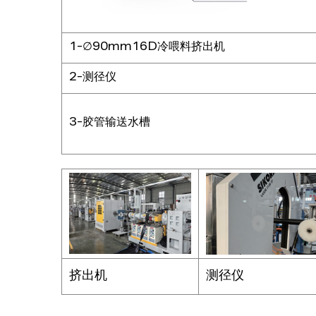
1-∅90mm16D冷喂料挤出机
2-测径仪
3-胶管输送水槽
挤出机
测径仪