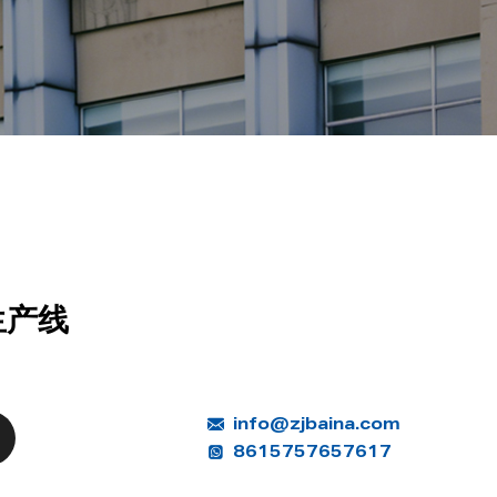
生产线
info@zjbaina.com
8615757657617