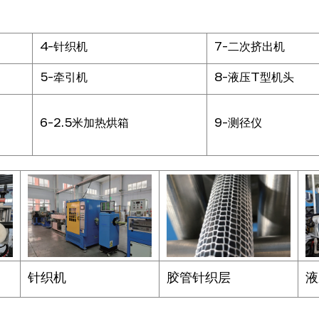
4-针织机
7-二次挤出机
5-牵引机
8-液压T型机头
6-2.5米加热烘箱
9-测径仪
针织机
胶管针织层
液