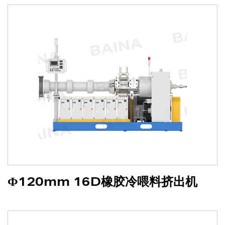
Ф120mm 16D橡胶冷喂料挤出机