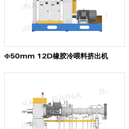
Φ50mm 12D橡胶冷喂料挤出机